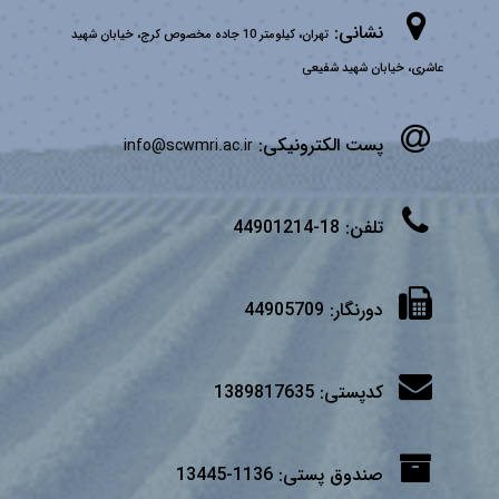
نشانی:
تهران، کیلومتر 10 جاده مخصوص کرج، خیابان شهید
عاشری، خیابان شهید شفیعی
پست الکترونیکی:
info@scwmri.ac.ir
تلفن:
18-44901214
دورنگار:
44905709
کدپستی:
1389817635
صندوق پستی:
1136-13445