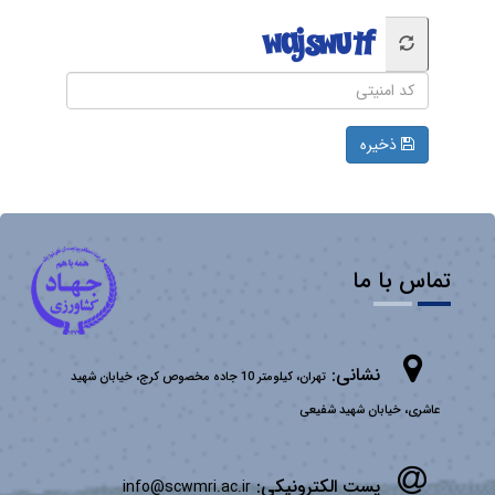
ذخیره
تماس با ما
نشانی:
تهران، کیلومتر 10 جاده مخصوص کرج، خیابان شهید
عاشری، خیابان شهید شفیعی
پست الکترونیکی:
info@scwmri.ac.ir