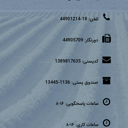
تلفن:
18-44901214
دورنگار:
44905709
کدپستی:
1389817635
صندوق پستی:
1136-13445
ساعات پاسخگویی:
۱۶-۸
ساعات کاری:
۱۶-۸