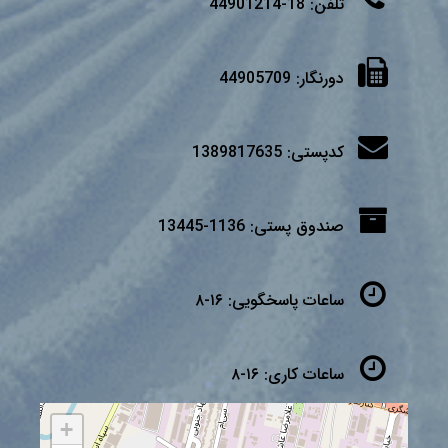
تلفن:
18-44901214
دورنگار:
44905709
کدپستی:
1389817635
صندوق پستی:
1136-13445
ساعات پاسخگویی:
۱۶-۸
ساعات کاری:
۱۶-۸
+