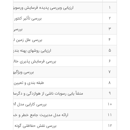
1
ارزیابی وبررسی پدیده فرسایش ورسوبزائی در ر
2
بررسی تأثیر كنتور فارو و
3
بررسی اثر تغ
4
بررسی علل زمین لغزش افسر
5
ارزیابی روشهای پهنه بندی خطر 
6
بررسی فرسایش پذیری خاك درحوزه گر
7
بررسی ویژگیهای مورفو
8
طبقه بندی و تعیین شاخصهای
9
منشأ یابی رسوبات ناشی از هوازدگی و دگرسانی سنگهای
10
بررسی کارایی مدل EPM دربرآورد میزان فرسایش و رسوبدهی در منطقه زاگرس میانی
11
ارائه مدل مدیریت جامع خطر و خسارت زمی
12
بررسی نقش حفاظتی گونه های مرتعی