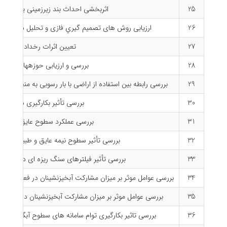
25
اثربخشی احداث بند زیرزمینی یان چشمه
26
ارزیابی روش های تصمیم گیري فازی و تحلیل سلسله مرا
27
تعیین اثرات رخداد گرد و غ
28
بررسی و ارزیابی حوزههای آبخیز 
29
بررسی رابطه بین استفاده از اراضی با بار رسوبی به منظور ارزیابی دقت مدل EUROSEM (مطالعه موردی : زیرحوزه گرگك ا
30
بررسی تأثیر بكارگیری سامانه
31
بررسی عملكرد سطوح عایق،نیمه عای
32
بررسی تأثیر سطوح نیمه عایق و طبیعی در ت
33
بررسی تأثیر فیلترهای سنگ ریزه ای در بهینه
34
بررسی عوامل موثر بر میزان مشارکت آبخیزنشینان در فعالیتهای 
35
بررسی عوامل موثر بر میزان مشارکت آبخیزنشینان در فعالیت
36
بررسی تاثیر بکارگیری توام سامانه های سطوح آبگیر مدی