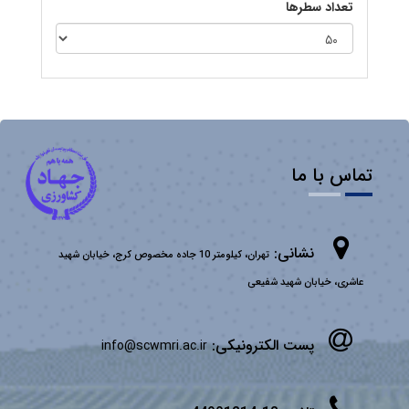
تعداد سطرها
تماس با ما
نشانی:
تهران، کیلومتر 10 جاده مخصوص کرج، خیابان شهید
عاشری، خیابان شهید شفیعی
پست الکترونیکی:
info@scwmri.ac.ir