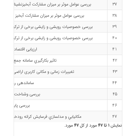
37
بررسی عوامل موثر بر میزان مشارکت آبخیز‌نشینان در فع
38
بررسی عوامل موثر بر میزان مشارکت آبخیز نشینان د
39
بررسی خصوصیات رویشی و زایشی برخی از ترکیب های پیوند
40
بررسی خصوصیات رویشی و زایشی برخی از ترکیب های پیوند
41
ارزیابی اقتصادی سد زی
42
تاثير بکارگيري سامانه جمع‌آوري آ
43
تغییرات زمانی و مکانی کاربری اراضی تالاب 
44
ساماندهی رودخانه د
45
بررسی وشناخت ویژگیهای 
46
بررسی پایدارسازی ک
47
مکانيابي و مدلسازي فرسايش کرانه رودخانه‌هاي م
نمایش
۱ تا ۴۷
مورد از کل
۴۷
مورد.