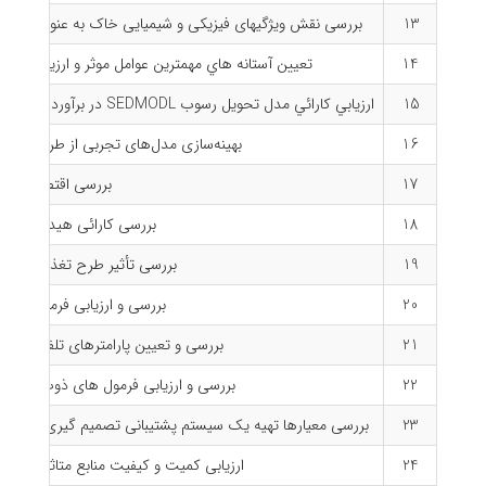
13
بررسی نقش ویژگیهای فیزیکی و شیمیایی خاک به عنوان عوامل ز
14
تعیین آستانه هاي مهمترین عوامل موثر و ارزیابی
15
ارزيابي کارائي مدل تحويل رسوب SEDMODL در برآورد رسوبدهي جاده هاي جنگلي (منطقه مطالعاتي: جنگل هاي بلوط شهرستان هاي کوهرنگ و لردگان)
16
بهینه‌سازی مدل‌‌های تجربی از طریق بر
17
بررسی اقتصادی خس
18
بررسی كارائی هیدروگرافها
19
بررسی تأثیر طرح تغذیه مصنو
20
بررسی و ارزیابی فرمولهای 
21
بررسی و تعیین پارامترهای تلفات بارش
22
بررسی و ارزیابی فرمول های ذوب برف در
23
بررسی معیارها تهیه یک سیستم پشتیبانی تصمیم گیریDSS جهت مکانیابی و اولویت بندی نواحی مستعد احداث بندهای زیر زمینی در شهرستان شهرکرد
24
ارزیابی کمیت و کیفیت منابع متاثر ازبند ز