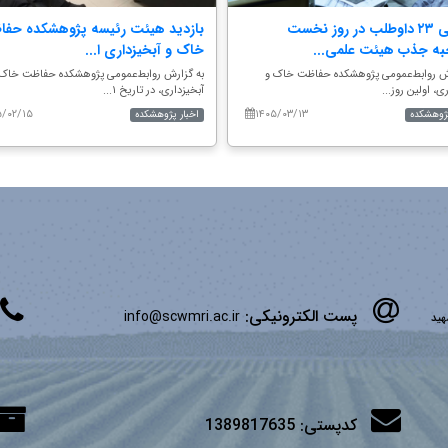
ارزیابی ۲۳ داوطلب در روز نخست
بازدید هیئت رئیسه پژوهشکده حف
ه جذب هیئت علمی...
خاک و آبخیزداری ا...
رش روابط‌عمومی پژوهشکده حفاظت خاک و
به گزارش روابط‌عمومی پژوهشکده حفاظت خاک 
ی، اولین روز...
آبخیزداری، در تاریخ ۱...
۵/۰۲/۱۵
۱۴۰۵/۰۳/۱۳
پژوهشکده
اخبار پژوهشکده
پست الکترونیکی:
info@scwmri.ac.ir
شهید
کدپستی:
1389817635