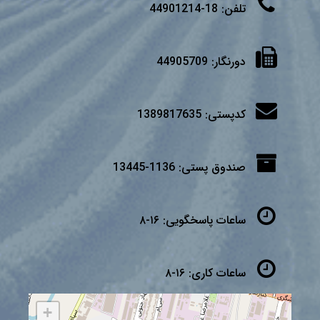
تلفن:
18-44901214
دورنگار:
44905709
کدپستی:
1389817635
صندوق پستی:
1136-13445
ساعات پاسخگویی:
۱۶-۸
ساعات کاری:
۱۶-۸
+