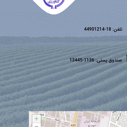
تلفن:
18-44901214
صندوق پستی:
1136-13445
+