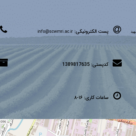
پست الکترونیکی:
info@scwmri.ac.ir
شهید
کدپستی:
1389817635
ساعات کاری:
۱۶-۸