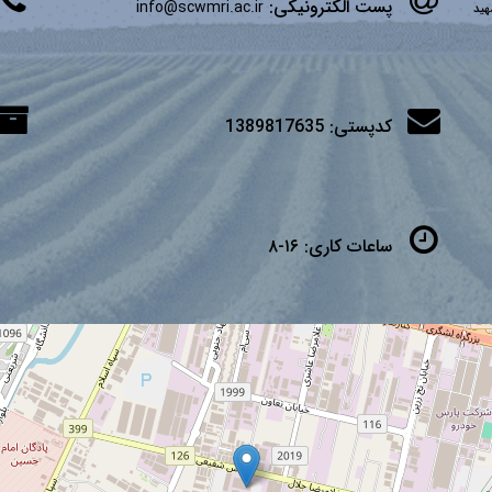
پست الکترونیکی:
info@scwmri.ac.ir
شهید
کدپستی:
1389817635
ساعات کاری:
۱۶-۸