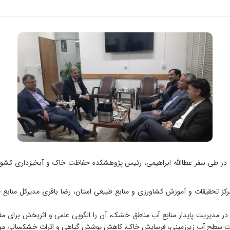
در طی سفر عطاالله ابراهیمی، رئیس پژوهشکده حفاظت خاک و آبخیزداری کشو
ز تحقیقات و آموزش کشاورزی و منابع طبیعی استان، رضا باقری مدیرکل منابع
 مدیریت پایدار منابع آب مناطق خشک، آن را الگویی علمی و اثربخش برای مقابل
له افت سطح آب زیرزمینی، فرسایش خاک، کاهش پوشش گیاهی و اثرات خشکسالی مو