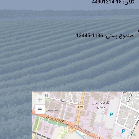
تلفن:
18-44901214
صندوق پستی:
1136-13445
+
−