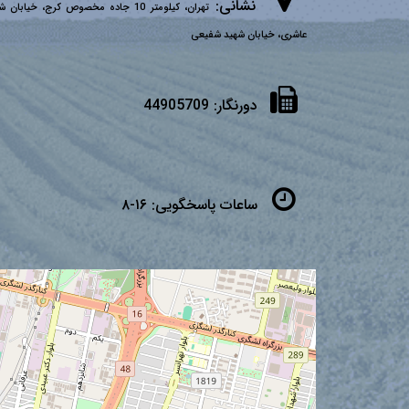
نشانی:
تهران، کیلومتر 10 جاده مخصوص کرج، خیابان 
عاشری، خیابان شهید شفیعی
دورنگار:
44905709
ساعات پاسخگویی:
۱۶-۸