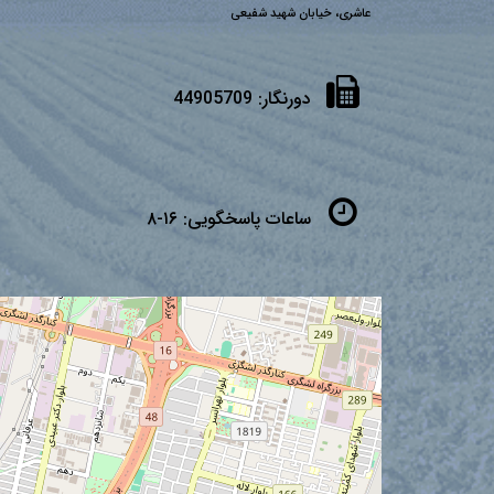
عاشری، خیابان شهید شفیعی
دورنگار:
44905709
ساعات پاسخگویی:
۱۶-۸