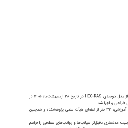
به گزارش روابط‌عمومی پژوهشکده حفاظت خاک و آبخیزداری، دوره آموزشی تخصصی مدلسازی بارش-رواناب در سطح حوزه آبخیز با استفاده از مدل دوبعدی HEC-RAS در تاریخ ۲۸ اردیبهشت‌ماه ۱۴۰۵ در
 طراحی و اجرا شد.
تدریس این دوره را محمد رستمی، از اساتید و متخصصان برجسته در زمینه مدلسازی هیدرولیکی و هیدرولوژیکی، بر عهده داشت. در این دوره آموزشی، ۳۳ نفر از اعضای هیأت علمی پژوهشکده و همچنین
آن قابلیت مدلسازی دقیق‌تر سیلاب‌ها و رواناب‌های سطحی را فراهم