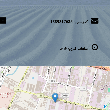
کدپستی:
1389817635
ساعات کاری:
۱۶-۸