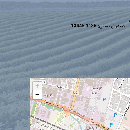
صندوق پستی:
1136-13445
+
−