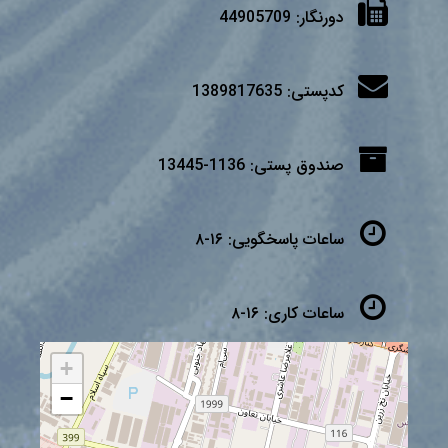
دورنگار:
44905709
کدپستی:
1389817635
صندوق پستی:
1136-13445
ساعات پاسخگویی:
۱۶-۸
ساعات کاری:
۱۶-۸
+
−