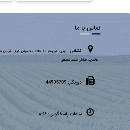
تماس با ما
نشانی:
تهران، کیلومتر 10 جاده مخصوص کرج، خیابان 
عاشری، خیابان شهید شفیعی
دورنگار:
44905709
ساعات پاسخگویی:
۱۶-۸