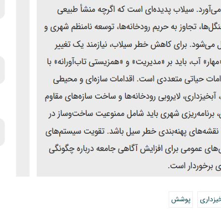
یزداری
پوشش