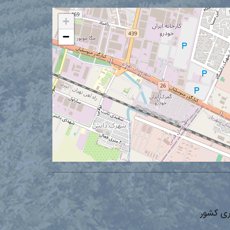
+
−
ری کشور