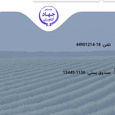
تلفن:
18-44901214
صندوق پستی:
1136-13445