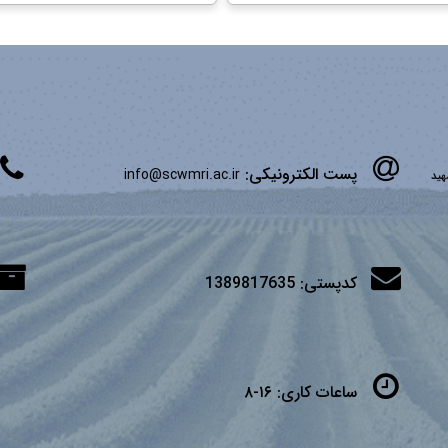
پست الکترونیکی:
info@scwmri.ac.ir
شهید
کدپستی:
1389817635
ساعات کاری:
۱۶-۸