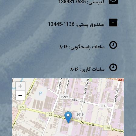
کدپستی:
1389817635
صندوق پستی:
1136-13445
ساعات پاسخگویی:
۱۶-۸
ساعات کاری:
۱۶-۸
+
−