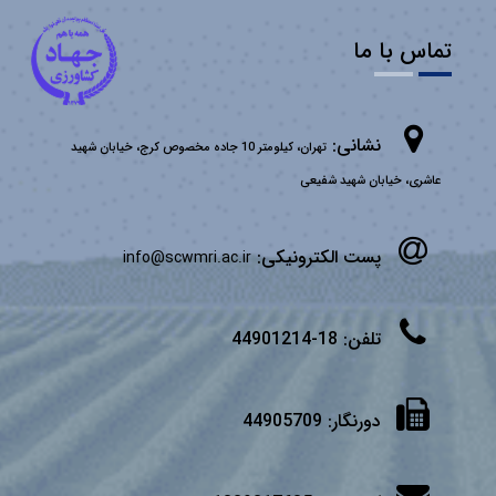
تماس با ما
نشانی:
تهران، کیلومتر 10 جاده مخصوص کرج، خیابان شهید
عاشری، خیابان شهید شفیعی
پست الکترونیکی:
info@scwmri.ac.ir
تلفن:
18-44901214
دورنگار:
44905709