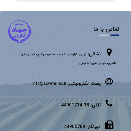
تماس با ما
نشانی:
تهران، کیلومتر 10 جاده مخصوص کرج، خیابان شهید
عاشری، خیابان شهید شفیعی
پست الکترونیکی:
info@scwmri.ac.ir
تلفن:
18-44901214
دورنگار:
44905709