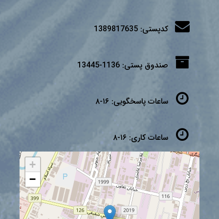
کدپستی:
1389817635
صندوق پستی:
1136-13445
ساعات پاسخگویی:
۱۶-۸
ساعات کاری:
۱۶-۸
+
−