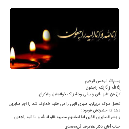
بسم‌الله الرحمن الرحیم
إِنَّا لِلَّهِ وَإِنَّا إِلَیْهِ رَاجِعُونَ
کلُّ مَنْ عَلیها فَان وَ یبقَی وَجْهُ رَبَّک ذوالجلالِ والاکرامِ.
تحمل سوگ عزیزان، صبری الهی را می طلبد خداوند شما را اجر صابرین
دهد که حضرتش فرمود :
و بشر الصابرین الذین اذا اصابتهم مصیبه قالو انا لله و انا الیه راجعون
جناب آقای دکتر غلامرضا گل‌محمدی