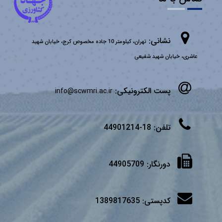
نشانی:
تهران، کیلومتر 10 جاده مخصوص کرج، خیابان شهید
عاشری، خیابان شهید شفیعی
پست الکترونیکی:
info@scwmri.ac.ir
تلفن:
18-44901214
دورنگار:
44905709
کدپستی:
1389817635