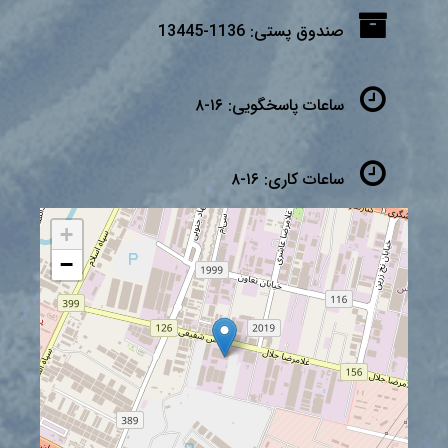
صندوق پستی:
1136-13445
ساعات پاسخگویی:
۱۶-۸
ساعات کاری:
۱۶-۸
+
−