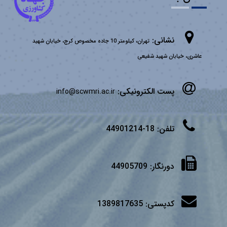
نشانی:
تهران، کیلومتر 10 جاده مخصوص کرج، خیابان شهید
عاشری، خیابان شهید شفیعی
پست الکترونیکی:
info@scwmri.ac.ir
تلفن:
18-44901214
دورنگار:
44905709
کدپستی:
1389817635