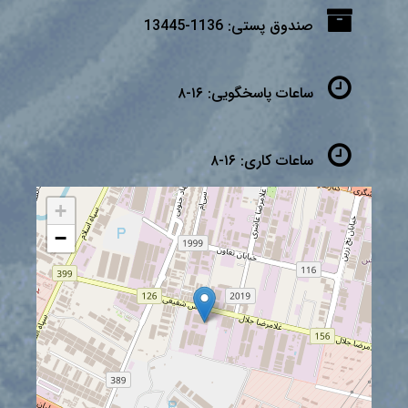
صندوق پستی:
1136-13445
ساعات پاسخگویی:
۱۶-۸
ساعات کاری:
۱۶-۸
+
−