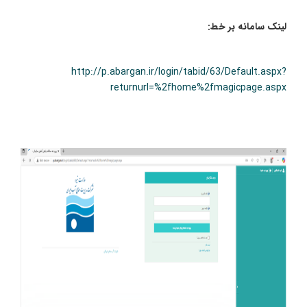
لینک سامانه بر خط:
http://p.abargan.ir/login/tabid/63/Default.aspx?
returnurl=%2fhome%2fmagicpage.aspx