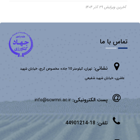
آخرین ویرایش ۲۹ آذر ۱۴۰۴
تماس با ما
نشانی:
تهران، کیلومتر 10 جاده مخصوص کرج، خیابان شهید
عاشری، خیابان شهید شفیعی
پست الکترونیکی:
info@scwmri.ac.ir
تلفن:
18-44901214