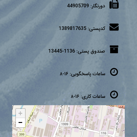
دورنگار:
44905709
کدپستی:
1389817635
صندوق پستی:
1136-13445
ساعات پاسخگویی:
۱۶-۸
ساعات کاری:
۱۶-۸
+
−