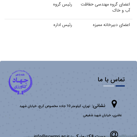
اعضای گروه مهندسی حفاظت
رئیس گروه
آب و خاک
اعضای دبیرخانه ممیزه
رئیس اداره
تماس با ما
نشانی:
تهران، کیلومتر 10 جاده مخصوص کرج، خیابان شهید
عاشری، خیابان شهید شفیعی
پست الکترونیکی:
info@scwmri.ac.ir