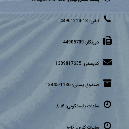
تلفن:
18-44901214
دورنگار:
44905709
کدپستی:
1389817635
صندوق پستی:
1136-13445
ساعات پاسخگویی:
۱۶-۸
ساعات کاری:
۱۶-۸