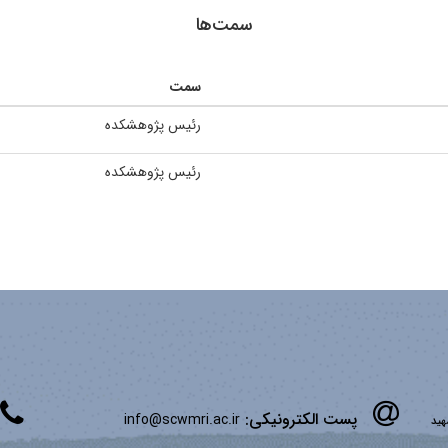
سمت‌ها
سمت
رئیس پژوهشکده
رئیس پژوهشکده
پست الکترونیکی:
info@scwmri.ac.ir
شهید