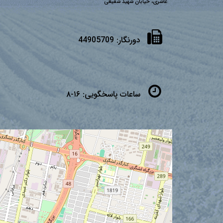
عاشری، خیابان شهید شفیعی
دورنگار:
44905709
ساعات پاسخگویی:
۱۶-۸