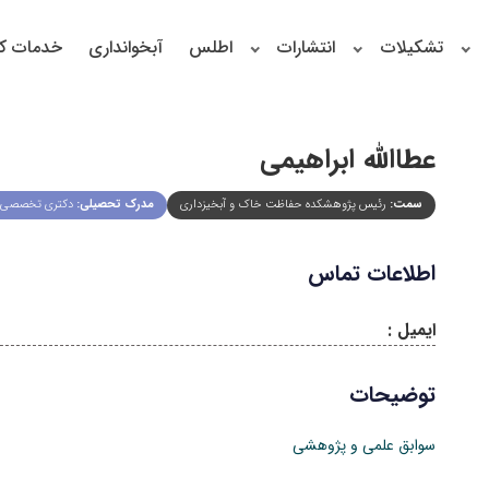
تشکیلات
انتشارات
اطلس
آبخوانداری
خدمات کا
عطاالله ابراهیمی
سمت:
رئیس پژوهشکده حفاظت خاک و آبخیزداری
مدرک تحصیلی:
دکتری تخصصی م
اطلاعات تماس
ایمیل :
توضیحات
سوابق علمی و پژوهشی