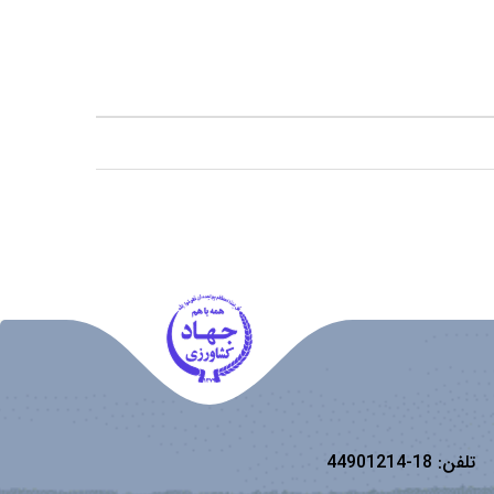
تلفن:
18-44901214