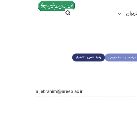
جستجو در سایت
ربران
جستجو
هندسی منابع طبیعی
رتبه علمی:
دانشیار
a_ebrahimi@areeo.ac.ir