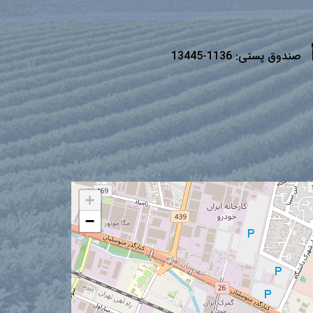
صندوق پستی:
1136-13445
+
−