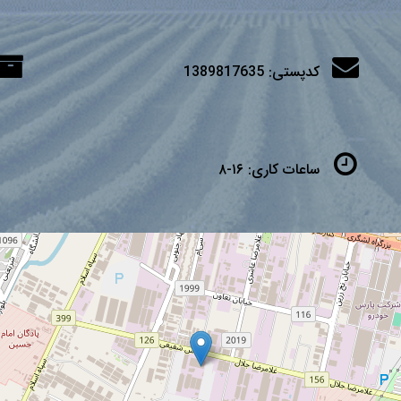
کدپستی:
1389817635
ساعات کاری:
۱۶-۸