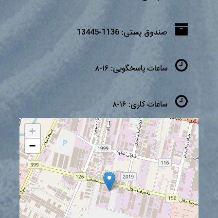
صندوق پستی:
1136-13445
ساعات پاسخگویی:
۱۶-۸
ساعات کاری:
۱۶-۸
+
−