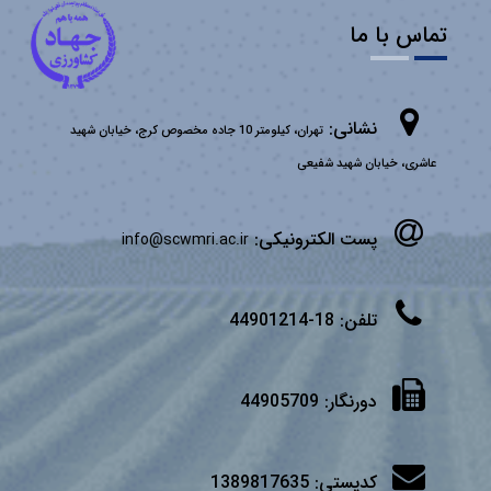
تماس با ما
نشانی:
تهران، کیلومتر 10 جاده مخصوص کرج، خیابان شهید
عاشری، خیابان شهید شفیعی
پست الکترونیکی:
info@scwmri.ac.ir
تلفن:
18-44901214
دورنگار:
44905709
کدپستی:
1389817635