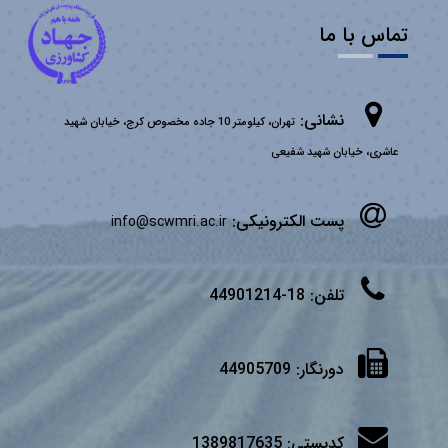
تماس با ما
نشانی:
تهران، کیلومتر 10 جاده مخصوص کرج، خیابان شهید
عاشری، خیابان شهید شفیعی
پست الکترونیکی:
info@scwmri.ac.ir
تلفن:
18-44901214
دورنگار:
44905709
کدپستی:
1389817635