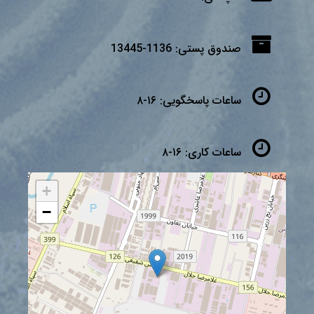
صندوق پستی:
1136-13445
ساعات پاسخگویی:
۱۶-۸
ساعات کاری:
۱۶-۸
+
−