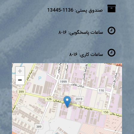
صندوق پستی:
1136-13445
ساعات پاسخگویی:
۱۶-۸
ساعات کاری:
۱۶-۸
+
−