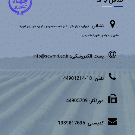
تماس با ما
نشانی:
تهران، کیلومتر 10 جاده مخصوص کرج، خیابان شهید
عاشری، خیابان شهید شفیعی
پست الکترونیکی:
info@scwmri.ac.ir
تلفن:
18-44901214
دورنگار:
44905709
کدپستی:
1389817635