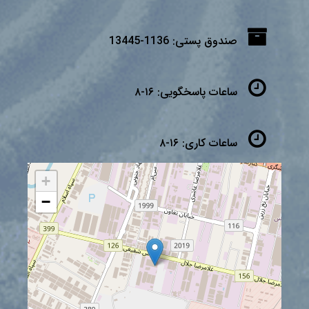
صندوق پستی:
1136-13445
ساعات پاسخگویی:
۱۶-۸
ساعات کاری:
۱۶-۸
+
−