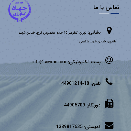
تماس با ما
نشانی:
تهران، کیلومتر 10 جاده مخصوص کرج، خیابان شهید
عاشری، خیابان شهید شفیعی
پست الکترونیکی:
info@scwmri.ac.ir
تلفن:
18-44901214
دورنگار:
44905709
کدپستی:
1389817635