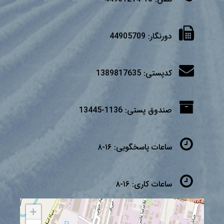
دورنگار:
44905709
کدپستی:
1389817635
صندوق پستی:
1136-13445
ساعات پاسخگویی:
۱۶-۸
ساعات کاری:
۱۶-۸
+