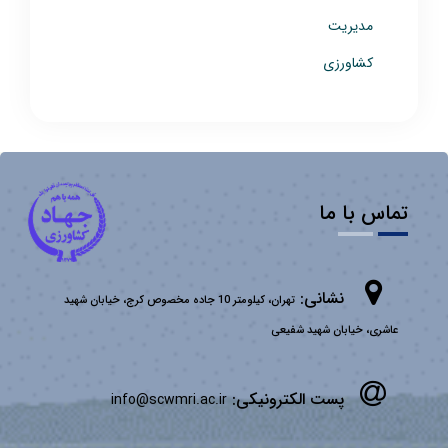
مدیریت
کشاورزی
تماس با ما
نشانی:
تهران، کیلومتر 10 جاده مخصوص کرج، خیابان شهید
عاشری، خیابان شهید شفیعی
پست الکترونیکی:
info@scwmri.ac.ir