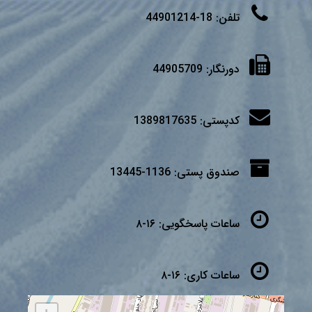
تلفن:
18-44901214
دورنگار:
44905709
کدپستی:
1389817635
صندوق پستی:
1136-13445
ساعات پاسخگویی:
۱۶-۸
ساعات کاری:
۱۶-۸