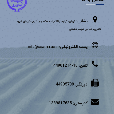
نشانی:
تهران، کیلومتر 10 جاده مخصوص کرج، خیابان شهید
عاشری، خیابان شهید شفیعی
پست الکترونیکی:
info@scwmri.ac.ir
تلفن:
18-44901214
دورنگار:
44905709
کدپستی:
1389817635