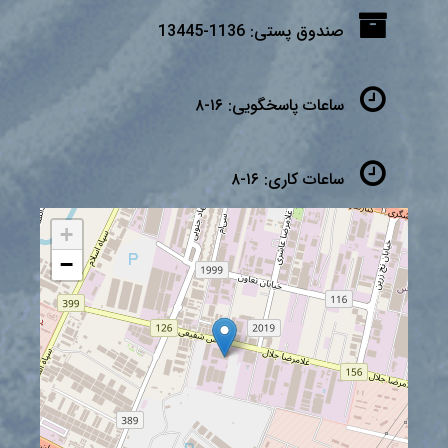
صندوق پستی:
1136-13445
ساعات پاسخگویی:
۱۶-۸
ساعات کاری:
۱۶-۸
+
−