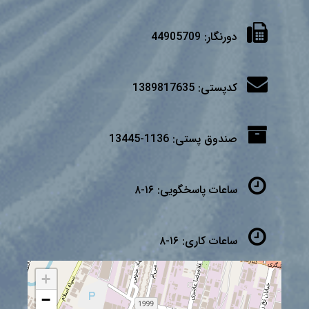
دورنگار:
44905709
کدپستی:
1389817635
صندوق پستی:
1136-13445
ساعات پاسخگویی:
۱۶-۸
ساعات کاری:
۱۶-۸
+
−