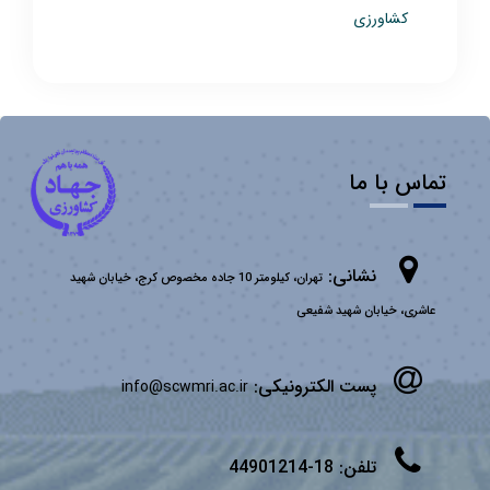
کشاورزی
تماس با ما
نشانی:
تهران، کیلومتر 10 جاده مخصوص کرج، خیابان شهید
عاشری، خیابان شهید شفیعی
پست الکترونیکی:
info@scwmri.ac.ir
تلفن:
18-44901214