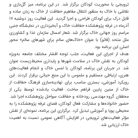
ترویجی با محوریت کودکان برگزار شد. در این برنامه، میز گل‌بازی و
نقاشی با خاک به منظور انتقال مفاهیم حفاظت از خاک به زبان ساده و
قابل درک برای کودکان طراحی و اجرا گردید. این فعالیت روز دوشنبه ۱۷
آذرماه در غرفه پژوهشکده حفاظت خاک و آبخیزداری در نمایشگاه جنبی
مراسم روز جهانی خاک برگزار شد. شعار امسال سازمان غذا و کشاورزی
ملل متحد (فائو) با عنوان «خاک‌های سالم برای شهرهای سالم» محور
اصلی این برنامه بود.
هدف از اجرای این فعالیت، جلب توجه اقشار مختلف جامعه به‌ویژه
کودکان به نقش خاک در سلامت شهرها و پایداری محیط‌زیست عنوان
شد. در جریان این برنامه، کودکان با لمس خاک و انجام فعالیت‌های
هنری، ارتباطی مستقیم و ملموس با این منبع حیاتی برقرار کردند. این
رویکرد آموزشی، بستری مناسب برای نهادینه‌سازی فرهنگ حفاظت از
خاک از سنین پایین فراهم ساخت. فعالیت یادشده توسط یکی از
محققان گروه مهندسی رودخانه و حفاظت سواحل پژوهشکده اجرا شد.
حضور خانواده‌ها و مشارکت فعال کودکان، فضای غرفه پژوهشکده را به
محیطی پویا و آموزشی تبدیل کرد. برگزاری این برنامه، نمونه‌ای از نقش
مؤثر فعالیت‌های ترویجی در افزایش آگاهی عمومی نسبت به اهمیت
خاک ارزیابی شد.