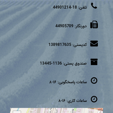
تلفن:
18-44901214
دورنگار:
44905709
کدپستی:
1389817635
صندوق پستی:
1136-13445
ساعات پاسخگویی:
۱۶-۸
ساعات کاری:
۱۶-۸