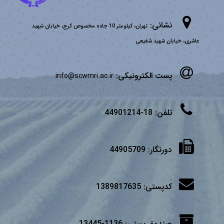
نشانی:
تهران، کیلومتر 10 جاده مخصوص کرج، خیابان شهید
عاشری، خیابان شهید شفیعی
پست الکترونیکی:
info@scwmri.ac.ir
تلفن:
18-44901214
دورنگار:
44905709
کدپستی:
1389817635
صندوق پستی:
1136-13445