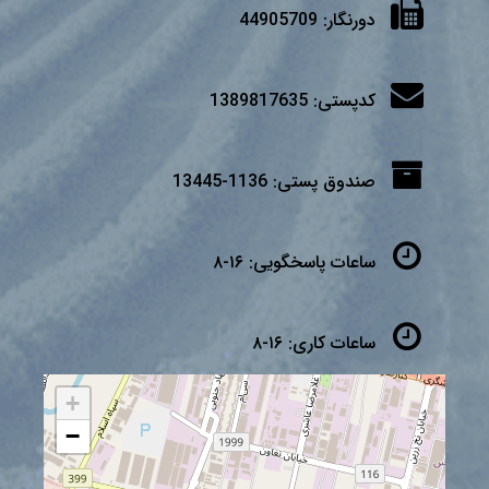
دورنگار:
44905709
کدپستی:
1389817635
صندوق پستی:
1136-13445
ساعات پاسخگویی:
۱۶-۸
ساعات کاری:
۱۶-۸
+
−