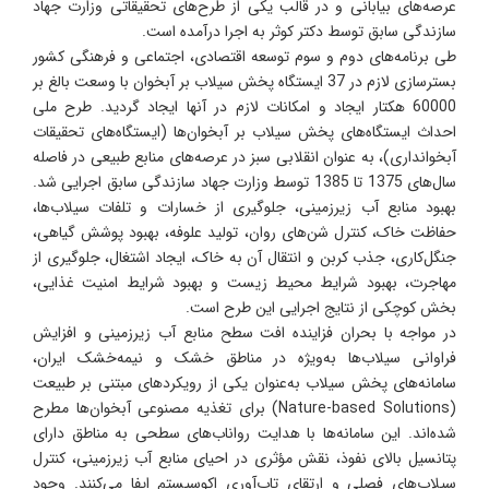
عرصه‌های بیابانی و در قالب یکی از طرح‌های تحقیقاتی وزارت جهاد
سازندگی سابق توسط دکتر کوثر به اجرا درآمده است.
طی برنامه‌های دوم و سوم توسعه اقتصادی، اجتماعی و فرهنگی کشور
بسترسازی لازم در 37 ایستگاه پخش سیلاب بر آبخوان با وسعت بالغ بر
60000 هکتار ایجاد و امکانات لازم در آنها ایجاد گردید. طرح ملی
احداث ایستگاه‌های پخش سیلاب بر آبخوان‌ها (ایستگاه‌های تحقیقات
آبخوانداری)، به عنوان انقلابی سبز در عرصه‌های منابع طبیعی در فاصله
سال‌های 1375 تا 1385 توسط وزارت جهاد سازندگی سابق اجرایی شد.
بهبود منابع آب زیرزمینی، جلوگیری از خسارات و تلفات سیلاب‌ها،
حفاظت خاک، کنترل شن‌های روان، تولید علوفه، بهبود پوشش گیاهی،
جنگل‌کاری، جذب کربن و انتقال آن به خاک، ایجاد اشتغال، جلوگیری از
مهاجرت، بهبود شرایط محیط زیست و بهبود شرایط امنیت غذایی،
بخش کوچکی از نتایج اجرایی این طرح است.
در مواجه با بحران‌ فزاینده افت سطح منابع آب زیرزمینی و افزایش
فراوانی سیلاب‌ها به‌ویژه در مناطق خشک و نیمه‌خشک ایران،
سامانه‌های پخش سیلاب به‌عنوان یکی از رویکردهای مبتنی بر طبیعت
(Nature-based Solutions) برای تغذیه مصنوعی آبخوان‌ها مطرح
شده‌اند. این سامانه‌ها با هدایت رواناب‌های سطحی به مناطق دارای
پتانسیل بالای نفوذ، نقش مؤثری در احیای منابع آب زیرزمینی، کنترل
سیلاب‌های فصلی و ارتقای تاب‌آوری اکوسیستم ایفا می‌کنند. وجود