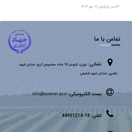
آخرین ویرایش ۲۱ مهر ۱۴۰۴
تماس با ما
نشانی:
تهران، کیلومتر 10 جاده مخصوص کرج، خیابان شهید
عاشری، خیابان شهید شفیعی
پست الکترونیکی:
info@scwmri.ac.ir
تلفن:
18-44901214