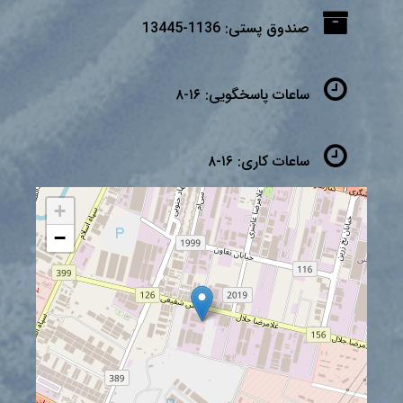
صندوق پستی:
1136-13445
ساعات پاسخگویی:
۱۶-۸
ساعات کاری:
۱۶-۸
+
−