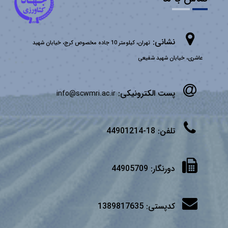
نشانی:
تهران، کیلومتر 10 جاده مخصوص کرج، خیابان شهید
عاشری، خیابان شهید شفیعی
پست الکترونیکی:
info@scwmri.ac.ir
تلفن:
18-44901214
دورنگار:
44905709
کدپستی:
1389817635