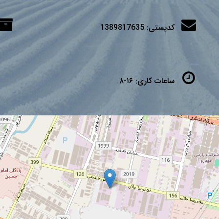
کدپستی:
1389817635
ساعات کاری:
۱۶-۸