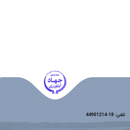
تلفن:
18-44901214