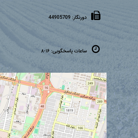
دورنگار:
44905709
ساعات پاسخگویی:
۱۶-۸