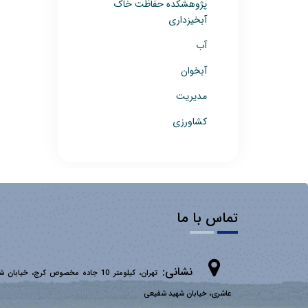
پژوهشکده حفاظت خاک
آبخیزداری
آب
آبخوان
مدیریت
کشاورزی
تماس با ما
نشانی:
تهران، کیلومتر 10 جاده مخصوص کرج، خیابان 
عاشری، خیابان شهید شفیعی