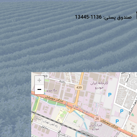
صندوق پستی:
1136-13445
+
−