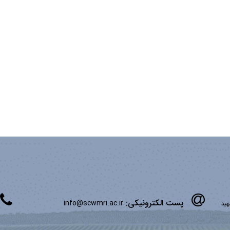
پست الکترونیکی:
info@scwmri.ac.ir
شهید