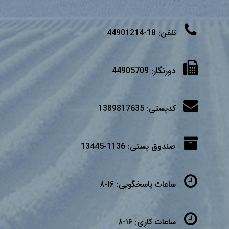
تلفن:
18-44901214
دورنگار:
44905709
کدپستی:
1389817635
صندوق پستی:
1136-13445
ساعات پاسخگویی:
۱۶-۸
ساعات کاری:
۱۶-۸