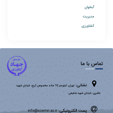
آبخوان
مدیریت
کشاورزی
تماس با ما
نشانی:
تهران، کیلومتر 10 جاده مخصوص کرج، خیابان شهید
عاشری، خیابان شهید شفیعی
پست الکترونیکی:
info@scwmri.ac.ir