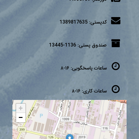
کدپستی:
1389817635
صندوق پستی:
1136-13445
ساعات پاسخگویی:
۱۶-۸
ساعات کاری:
۱۶-۸
+
−