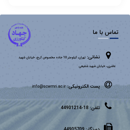
تماس با ما
نشانی:
تهران، کیلومتر 10 جاده مخصوص کرج، خیابان شهید
عاشری، خیابان شهید شفیعی
پست الکترونیکی:
info@scwmri.ac.ir
تلفن:
18-44901214
دورنگار:
44905709