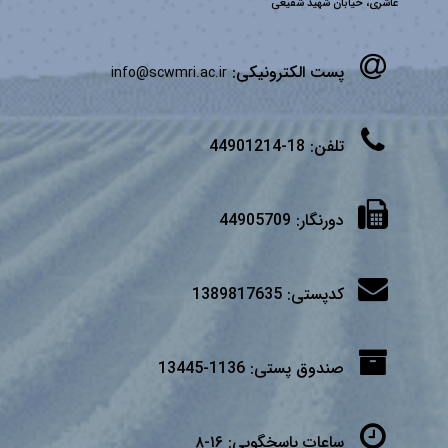
عاشری، خیابان شهید شفیعی
پست الکترونیکی:
info@scwmri.ac.ir
تلفن:
18-44901214
دورنگار:
44905709
کدپستی:
1389817635
صندوق پستی:
1136-13445
ساعات پاسخگویی:
۱۶-۸