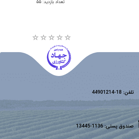
تعداد بازدید: ۵۵
تلفن:
18-44901214
صندوق پستی:
1136-13445