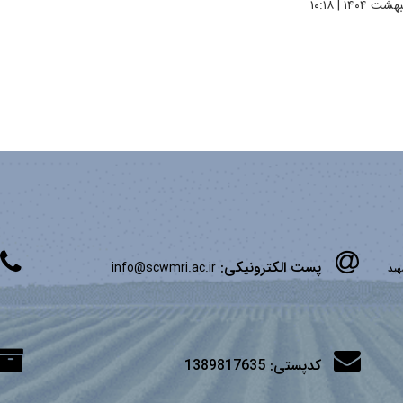
پست الکترونیکی:
info@scwmri.ac.ir
شهید
کدپستی:
1389817635