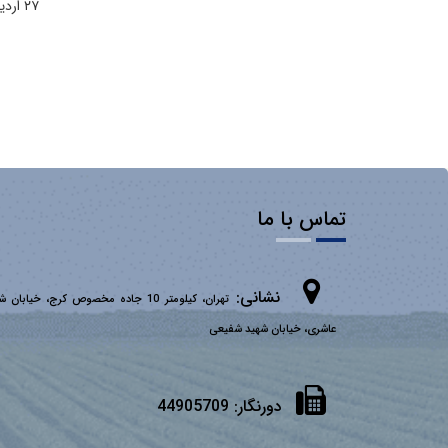
۲۷ اردیبهشت ۱۴۰۴ | ۱۰:۱۸
تماس با ما
نشانی:
تهران، کیلومتر 10 جاده مخصوص کرج، خیابان 
عاشری، خیابان شهید شفیعی
دورنگار:
44905709