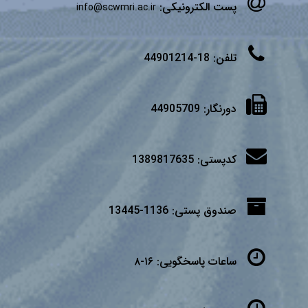
پست الکترونیکی:
info@scwmri.ac.ir
تلفن:
18-44901214
دورنگار:
44905709
کدپستی:
1389817635
صندوق پستی:
1136-13445
ساعات پاسخگویی:
۱۶-۸