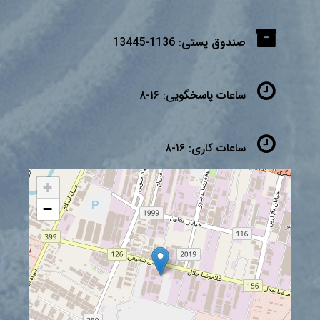
صندوق پستی:
1136-13445
ساعات پاسخگویی:
۱۶-۸
ساعات کاری:
۱۶-۸
+
−