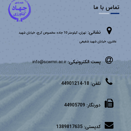
تماس با ما
نشانی:
تهران، کیلومتر 10 جاده مخصوص کرج، خیابان شهید
عاشری، خیابان شهید شفیعی
پست الکترونیکی:
info@scwmri.ac.ir
تلفن:
18-44901214
دورنگار:
44905709
کدپستی:
1389817635