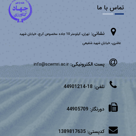
تماس با ما
نشانی:
تهران، کیلومتر 10 جاده مخصوص کرج، خیابان شهید
عاشری، خیابان شهید شفیعی
پست الکترونیکی:
info@scwmri.ac.ir
تلفن:
18-44901214
دورنگار:
44905709
کدپستی:
1389817635