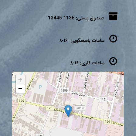
صندوق پستی:
1136-13445
ساعات پاسخگویی:
۱۶-۸
ساعات کاری:
۱۶-۸
+
−