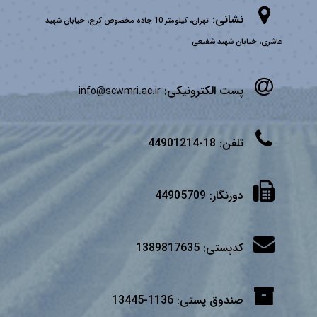
نشانی:
تهران، کیلومتر 10 جاده مخصوص کرج، خیابان شهید
عاشری، خیابان شهید شفیعی
پست الکترونیکی:
info@scwmri.ac.ir
تلفن:
18-44901214
دورنگار:
44905709
کدپستی:
1389817635
صندوق پستی:
1136-13445