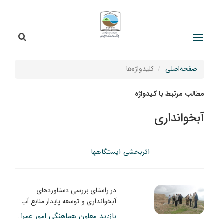
جستج
جستجو
صفحه‌اصلی
کلیدواژه‌ها
مطالب مرتبط با کلیدواژه
آبخوانداری
اثربخشی ایستگاهها
در راستای بررسی دستاوردهای
آبخوانداری و توسعه پایدار منابع آب
بازدید معاون هماهنگی امور عمرانی استانداری زنجان از ایستگاه تحقیقاتی، آموزشی و ترویجی آبخوانداری قره‌چریان؛ تأکید بر معرفی به عنوان «ایستگاه ملی آبخوانداری»