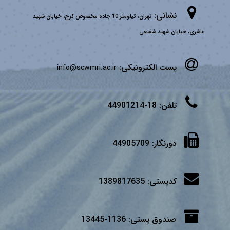
نشانی:
تهران، کیلومتر 10 جاده مخصوص کرج، خیابان شهید
عاشری، خیابان شهید شفیعی
پست الکترونیکی:
info@scwmri.ac.ir
تلفن:
18-44901214
دورنگار:
44905709
کدپستی:
1389817635
صندوق پستی:
1136-13445