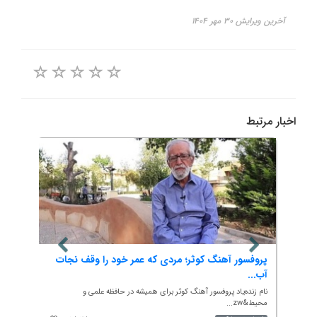
آخرین ویرایش ۳۰ مهر ۱۴۰۴
اخبار مرتبط
بخ...
پروفسور آهنگ کوثر؛ مردی که عمر خود را وقف نجات
بازدی
آب...
ا...
رش...
نام زنده‌یاد پروفسور آهنگ کوثر برای همیشه در حافظه علمی و
به گزار
محیط&zw...