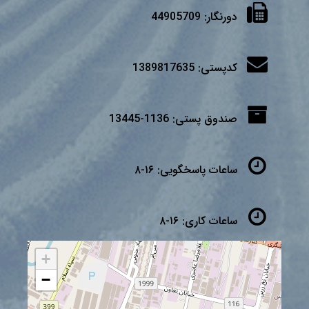
دورنگار:
44905709
کدپستی:
1389817635
صندوق پستی:
1136-13445
ساعات پاسخگویی:
۱۶-۸
ساعات کاری:
۱۶-۸
+
−