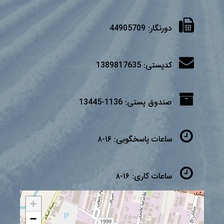
دورنگار:
44905709
کدپستی:
1389817635
صندوق پستی:
1136-13445
ساعات پاسخگویی:
۱۶-۸
ساعات کاری:
۱۶-۸
+
−