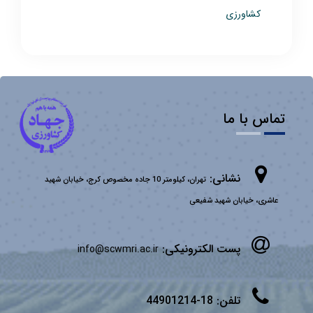
کشاورزی
تماس با ما
نشانی:
تهران، کیلومتر 10 جاده مخصوص کرج، خیابان شهید
عاشری، خیابان شهید شفیعی
پست الکترونیکی:
info@scwmri.ac.ir
تلفن:
18-44901214