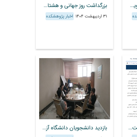
برگزاری کارگاه آموزشی و ترویجی "بررسی علل و روش‌های کنترل زمین‌لغزش" در منطقه باغان چهارمحال و بختیاری
بزرگداشت روز جهانی و هشتادمین سالروز تاسیس همگام با طبیعت و توسعه پایدار
ده
۳۱ اردیبهشت ۱۴۰۴
اخبار پژوهشکده
مصاحبه رئیس و عضو هیئت علمی پژوهشکده حفاظت خاک و آبخیزداری با خبرگزاری صدا و سیما
بازدید دانشجویان دانشگاه آزاد واحد علوم و تحقیقات تهران از پژوهشکده حفاظت خاک و آبخیزداری