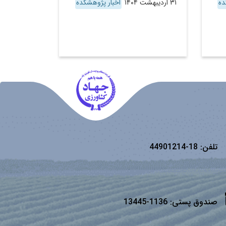
ده
۳۱ اردیبهشت ۱۴۰۴
اخبار پژوهشکده
تلفن:
18-44901214
صندوق پستی:
1136-13445