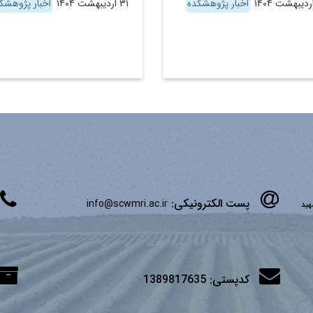
اخبار پژوهشکده
۳۱ اردیبهشت ۱۴۰۴
اخبار پژوهشک
پست الکترونیکی:
info@scwmri.ac.ir
شهید
کدپستی:
1389817635