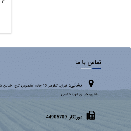
۳۱ اردیبهشت ۱۴۰۴
تماس با ما
نشانی:
تهران، کیلومتر 10 جاده مخصوص کرج، خیابان 
عاشری، خیابان شهید شفیعی
دورنگار:
44905709