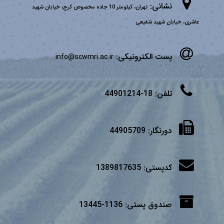
نشانی:
تهران، کیلومتر 10 جاده مخصوص کرج، خیابان شهید
عاشری، خیابان شهید شفیعی
پست الکترونیکی:
info@scwmri.ac.ir
تلفن:
18-44901214
دورنگار:
44905709
کدپستی:
1389817635
صندوق پستی:
1136-13445