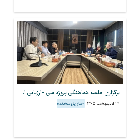
برگزاری جلسه هماهنگی پروژه ملی «ارزیابی اثربخشی مدیریت حفاظتی بر ویژگی‌های پوشش گیاهی، آب و خاک» بین پژوهشکده و موسسه تحقیقات جنگل‌ها، مراتع و آبخیزداری
۲۹ اردیبهشت ۱۴۰۵
اخبار پژوهشکده