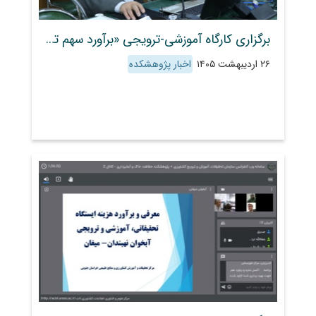
برگزاری کارگاه آموزشی‑ترویجی «برآورد سهم تغذیه سفره آب زیرزمینی در رخدادهای سیل‌گیری با حداقل داده» با حضور ۸۳ کارشناس از ۲۲ استان
۲۶ اردیبهشت ۱۴۰۵
اخبار پژوهشکده