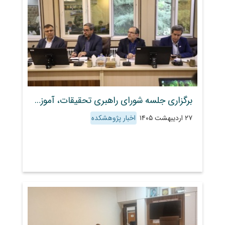
برگزاری جلسه شورای راهبری تحقیقات، آموزش و ترویج منابع طبیعی با تأکید بر حل مسئله، هوشمندسازی و بهره‌گیری از ظرفیت زنان روستایی
۲۷ اردیبهشت ۱۴۰۵
اخبار پژوهشکده