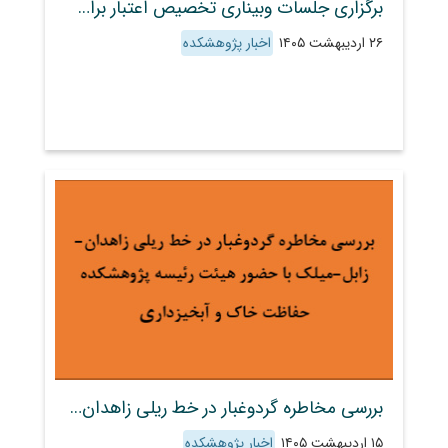
برگزاری جلسات وبیناری تخصیص اعتبار برای آبخوان‌های خوزستان و خراسان جنوبی با تأکید بر مستندسازی و استفاده از ظرفیت بخش خصوصی
۲۶ اردیبهشت ۱۴۰۵
اخبار پژوهشکده
بررسی مخاطره گردوغبار در خط ریلی زاهدان-زابل-میلک با حضور هیئت رئیسه پژوهشکده حفاظت خاک و آبخیزداری
۱۵ اردیبهشت ۱۴۰۵
اخبار پژوهشکده