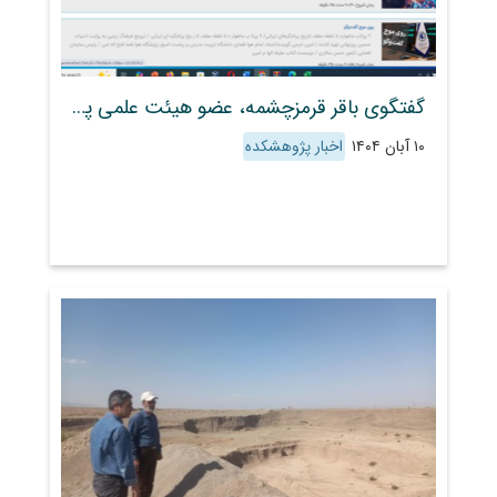
گفتگوی باقر قرمزچشمه، عضو هیئت علمی پژوهشکده حفاظت خاک و آبخیزداری با رادیو گفتگو
۱۰ آبان ۱۴۰۴
اخبار پژوهشکده