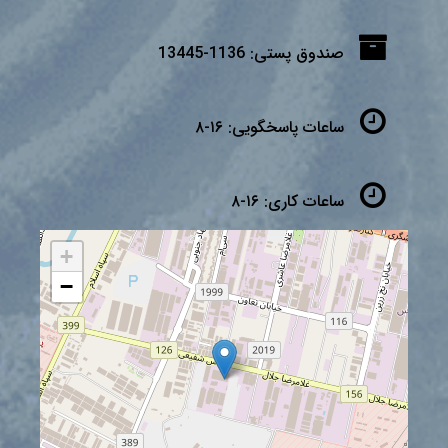
صندوق پستی:
1136-13445
ساعات پاسخگویی:
۱۶-۸
ساعات کاری:
۱۶-۸
+
−