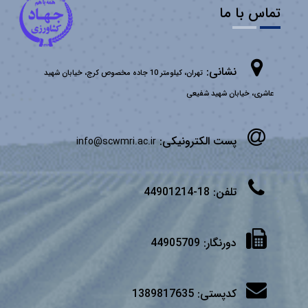
تماس با ما
نشانی:
تهران، کیلومتر 10 جاده مخصوص کرج، خیابان شهید
عاشری، خیابان شهید شفیعی
پست الکترونیکی:
info@scwmri.ac.ir
تلفن:
18-44901214
دورنگار:
44905709
کدپستی:
1389817635