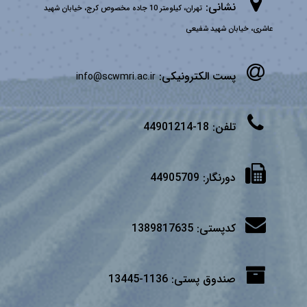
نشانی:
تهران، کیلومتر 10 جاده مخصوص کرج، خیابان شهید
عاشری، خیابان شهید شفیعی
پست الکترونیکی:
info@scwmri.ac.ir
تلفن:
18-44901214
دورنگار:
44905709
کدپستی:
1389817635
صندوق پستی:
1136-13445