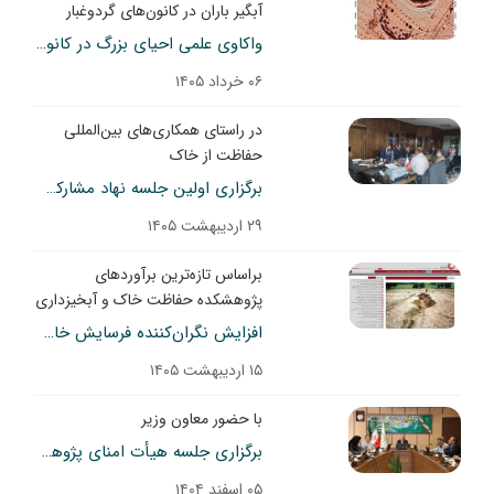
آبگیر باران در کانون‌های گردوغبار
واکاوی علمی احیای بزرگ در کانون‌های گردوغبار هندیجان؛ جهش پوشش گیاهی از ۷ به ۷۷ درصد با سازه‌های هلالی
۰۶ خرداد ۱۴۰۵
در راستای همکاری‌های بین‌المللی
حفاظت از خاک
برگزاری اولین جلسه نهاد مشارکت جهانی خاک (GSP) به میزبانی معاونت آب و خاک وزارت جهاد کشاورزی
۲۹ اردیبهشت ۱۴۰۵
براساس تازه‌ترین برآوردهای
پژوهشکده حفاظت خاک و آبخیزداری
افزایش نگران‌کننده فرسایش خاک به ۱۶ تن در هکتار؛ بازنشر مصاحبه عضو هیئت علمی پژوهشکده در نورنیوز
۱۵ اردیبهشت ۱۴۰۵
با حضور معاون وزیر
برگزاری جلسه هیأت امنای پژوهشکده حفاظت خاک و آبخیزداری
۰۵ اسفند ۱۴۰۴